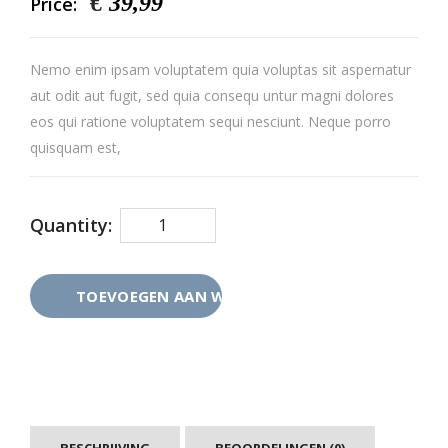
€
39,99
Price:
Nemo enim ipsam voluptatem quia voluptas sit aspernatur
aut odit aut fugit, sed quia consequ untur magni dolores
eos qui ratione voluptatem sequi nesciunt. Neque porro
quisquam est,
Quantity:
TOEVOEGEN AAN WINKELWAGEN
BESCHRIJVING
BEOORDELINGEN (0)